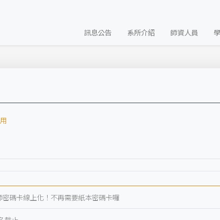
訊息公告
系所介紹
師資人員
用
~導師密碼卡線上化！不再需要紙本密碼卡囉
報名截止