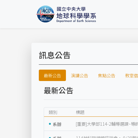
訊息公告
最新公告
演講公告
焦點公告
教室借
最新公告
類別
標題
系辦
[重要]大學部114-2輔導選課
系辦
114地科院親師座談會， 9/30