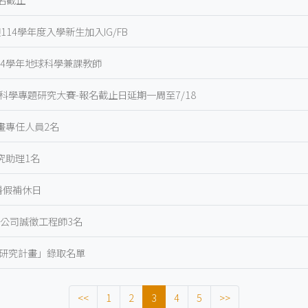
114學年度入學新生加入IG/FB
14學年地球科學兼課教師
科學專題研究大賽-報名截止日延期一周至7/18
畫專任人員2名
究助理1名
暑假補休日
公司誠徵工程師3名
題研究計畫」錄取名單
<<
1
2
3
4
5
>>