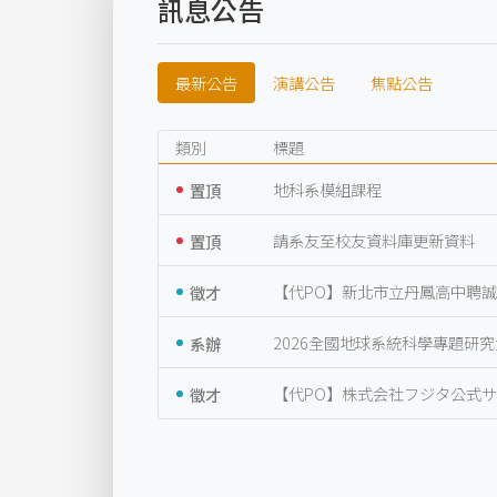
訊息公告
最新公告
演講公告
焦點公告
類別
標題
置頂
地科系模組課程
置頂
請系友至校友資料庫更新資料
徵才
【代PO】新北市立丹鳳高中聘
系辦
2026全國地球系統科學專題研
徵才
【代PO】株式会社フジタ公式サイ