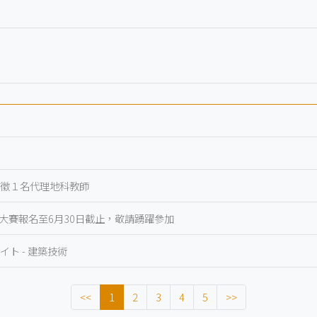
誠徵１名代理地科教師
究大賽報名至6月30日截止，敬請踴躍參加
ト - 建築技術
<<
1
2
3
4
5
>>