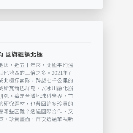
頁 國旗飄揚北極
地區，近五十年來，北極平均溫
他地區的三倍之多。2021年7
成北極探索隊，跨越七千公里的
威斯瓦爾巴群島，以冰川融化崩
研究。這是台灣地球科學界，首
的研究題材，也帶回許多珍貴的
臨哪些困難？透過國際合作，又
策，珍貴畫面，首次透過華視新