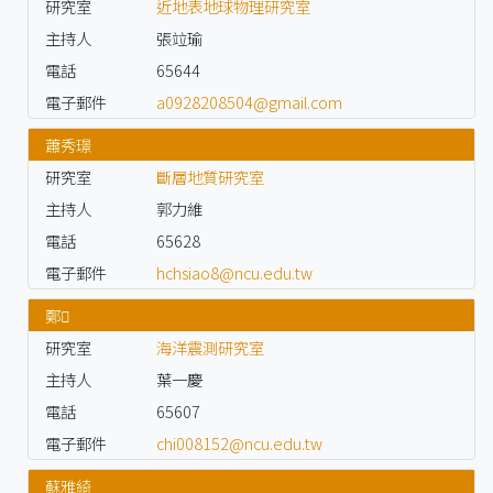
研究室
近地表地球物理研究室
主持人
張竝瑜
電話
65644
電子郵件
a0928208504@gmail.com
蕭秀璟
研究室
斷層地質研究室
主持人
郭力維
電話
65628
電子郵件
hchsiao8@ncu.edu.tw
鄭𩕲
研究室
海洋震測研究室
主持人
葉一慶
電話
65607
電子郵件
chi008152@ncu.edu.tw
蘇雅綺