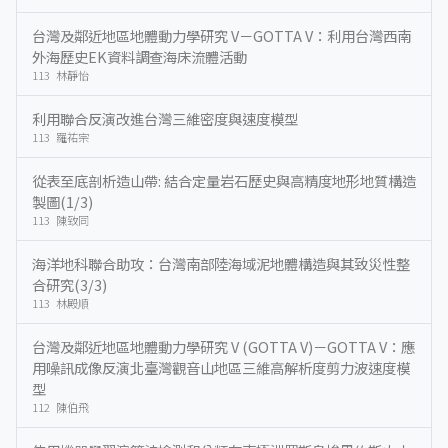
台灣及鄰近地區地體動力學研究 V－GOTTA V：利用台灣西南
外海歷史EK資料調查海床流體活動
113 林靜怡
利用聯合反演改進台灣三維密度與速度模型
113 羅祐宗
從表至底剖析造山帶: 結合定量岩石歷史與高精度地形地質構造
製圖(1/3)
113 陳致同
海洋地科聯合助攻：台灣南部陸海域泥地體構造與其致災性整
合研究(3/3)
113 林殿順
台灣及鄰近地區地體動力學研究 V (GOTTA V)－GOTTA V：應
用噪訊成像反演北臺灣觀音山地區三維高解析度剪力波速度模
型
112 陳伯飛