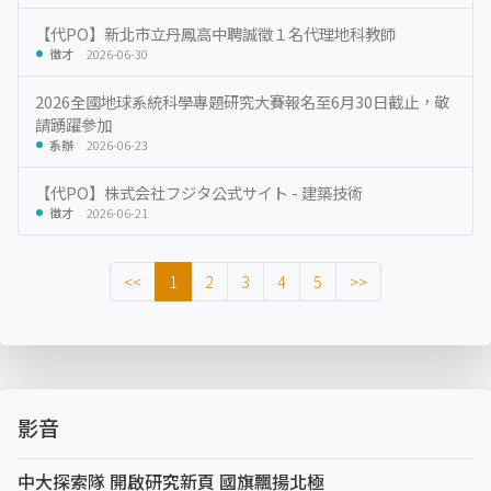
【代PO】新北市立丹鳳高中聘誠徵１名代理地科教師
徵才
2026-06-30
2026全國地球系統科學專題研究大賽報名至6月30日截止，敬
請踴躍參加
系辦
2026-06-23
【代PO】株式会社フジタ公式サイト - 建築技術
徵才
2026-06-21
<<
1
2
3
4
5
>>
影音
中大探索隊 開啟研究新頁 國旗飄揚北極