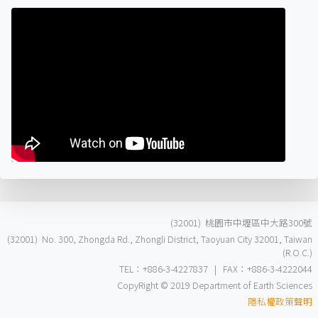
(32001) 桃園市中壢區中大路300號
(32001) No. 300, Zhongda Rd., Zhongli District, Taoyuan City 32001, Taiwan
(R.O.C.)
TEL：+886-3-4227837 | FAX：+886-3-4222044
CopyRight © 2019 Department of Earth Sciences
隱私權政策聲明