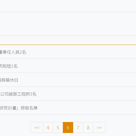
畫專任人員2名
究助理1名
暑假補休日
公司誠徵工程師3名
題研究計畫」錄取名單
<<
4
5
6
7
8
>>