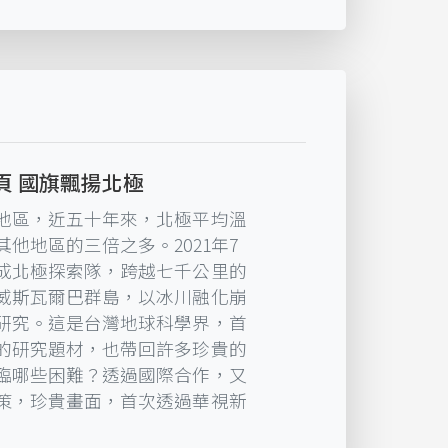
頁 國旗飄揚北極
地區，近五十年來，北極平均溫
他地區的三倍之多。2021年7
成北極探索隊，跨越七千公里的
威斯瓦爾巴群島，以冰川融化崩
研究。這是台灣地球科學界，首
的研究題材，也帶回許多珍貴的
臨哪些困難？透過國際合作，又
策，珍貴畫面，首次透過華視新