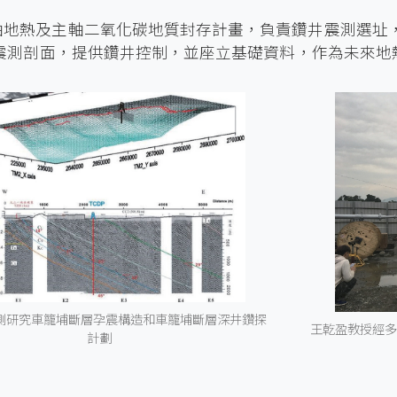
軸地熱及主軸二氧化碳地質封存計畫，負責鑽井震測選址
震測剖面，提供鑽井控制，並座立基礎資料，作為未來地
測研究車籠埔斷層孕震構造和車籠埔斷層深井鑽探
王乾盈教授經多
計劃