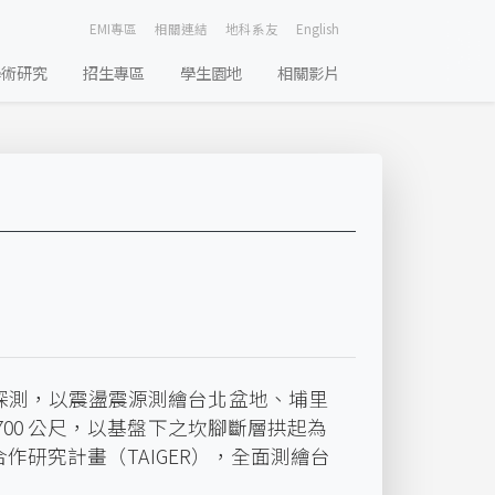
EMI專區
相關連結
地科系友
English
學術研究
招生專區
學生園地
相關影片
探測，以震盪震源測繪台北盆地、埔里
00 公尺，以基盤下之坎腳斷層拱起為
作研究計畫（TAIGER），全面測繪台