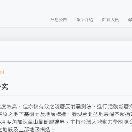
訊息公告
系所介紹
師資人員
料
研究
難度較高、但亦較有效之淺層反射震測法，進行活動斷層
平原之地下基盤面及地層構造，發現台北盆地最深不超過7
4 度角加深至山腳斷層邊界。主持台灣大地動力學國際合
之地殼及上部地函構造。