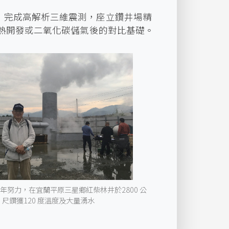
，完成高解析三維震測，座立鑽井場精
熱開發或二氧化碳儲氣後的對比基礎。
年努力，在宜蘭平原三星鄉紅柴林井於2800 公
尺鑽獲120 度溫度及大量湧水