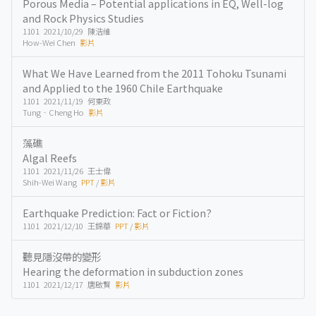
Porous Media – Potential applications in EQ, Well-log
and Rock Physics Studies
1101 2021/10/29 陳浩維
How-Wei Chen
影片
What We Have Learned from the 2011 Tohoku Tsunami
and Applied to the 1960 Chile Earthquake
1101 2021/11/19 何東政
Tung‐Cheng Ho
影片
藻礁
Algal Reefs
1101 2021/11/26 王士偉
Shih-Wei Wang
PPT
/
影片
Earthquake Prediction: Fact or Fiction?
1101 2021/12/10 王錦華
PPT
/
影片
聽見隱沒帶的變形
Hearing the deformation in subduction zones
1101 2021/12/17 唐啟賢
影片