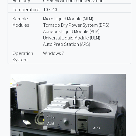
Humidity
0 ~ 90% without condensation
Temperature
10 ~ 40
Sample
Micro Liquid Module (MLM)
Modules
Tornado Dry Power System (DPS)
Aqueous Liquid Module (ALM)
Universal Liquid Module (ULM)
Auto Prep Station (APS)
Operation
Windows 7
System