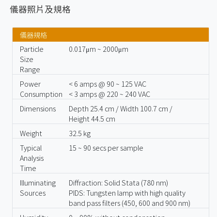
儀器照片及規格
儀器規格
Particle
0.017μm ~ 2000μm
Size
Range
Power
< 6 amps @ 90 ~ 125 VAC
Consumption
< 3 amps @ 220 ~ 240 VAC
Dimensions
Depth 25.4 cm / Width 100.7 cm /
Height 44.5 cm
Weight
32.5 kg
Typical
15 ~ 90 secs per sample
Analysis
Time
Illuminating
Diffraction: Solid Stata (780 nm)
Sources
PIDS: Tungsten lamp with high quality
band pass filters (450, 600 and 900 nm)