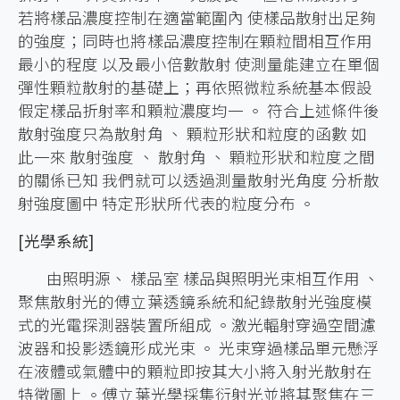
若將樣品濃度控制在適當範圍內 使樣品散射出足夠
的強度；同時也將樣品濃度控制在顆粒間相互作用
最小的程度 以及最小倍數散射 使測量能建立在單個
彈性顆粒散射的基礎上；再依照微粒系統基本假設
假定樣品折射率和顆粒濃度均一 。 符合上述條件後
散射強度只為散射角 、 顆粒形狀和粒度的函數 如
此一來 散射強度 、 散射角 、 顆粒形狀和粒度之間
的關係已知 我們就可以透過測量散射光角度 分析散
射強度圖中 特定形狀所代表的粒度分布 。
[光學系統]
由照明源、 樣品室 樣品與照明光束相互作用 、
聚焦散射光的傅立葉透鏡系統和紀錄散射光強度模
式的光電探測器裝置所組成 。激光輻射穿過空間濾
波器和投影透鏡形成光束 。 光束穿過樣品單元懸浮
在液體或氣體中的顆粒即按其大小將入射光散射在
特徵圖上 。傅立葉光學採集衍射光並將其聚焦在三