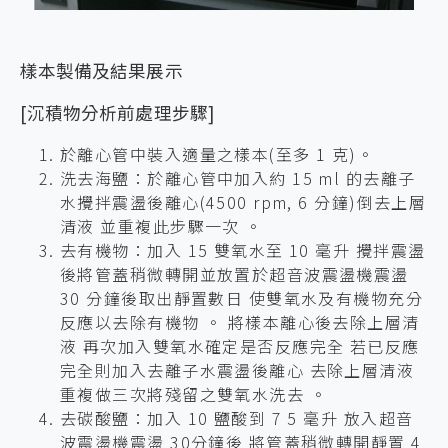
樣本製備及結果展示
[沉積物分析前處理步驟]
於離心管中裝入適量之樣本(至多 1 克)。
洗去海鹽：於離心管中加入約 15 ml 的去離子
水攪拌震盪後離心(4500 rpm, 6 分鐘)倒去上層
清液 並重複此步驟一次 。
去有機物：加入 15 雙氧水至 10 毫升 攪拌震盪
後將管蓋稍微轉開並放置於超音波震盪機震盪
30 分鐘後取出靜置數日 使雙氧水及有機物充分
反應以去除有機物 。 將樣本離心後去除上層清
液 再次加入雙氧水確定是否反應完全 若已反應
完全則加入去離子水震盪後離心 去除上層清液
重複做三次將殘留之雙氧水洗去 。
去碳酸鹽：加入 10 鹽酸到 7 5 毫升 放入超音
波震盪機震盪 30分鐘後 將管蓋稍微轉開靜置 4