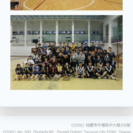
(32001) 桃園市中壢區中大路300號
(32001) No. 300, Zhongda Rd., Zhongli District, Taoyuan City 32001, Taiwan