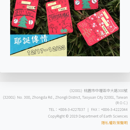
(32001) 桃園市中壢區中大路300號
(32001) No. 300, Zhongda Rd., Zhongli District, Taoyuan City 32001, Taiwan
(R.O.C.)
TEL：+886-3-4227837 | FAX：+886-3-4222044
CopyRight © 2019 Department of Earth Sciences
隱私權政策聲明