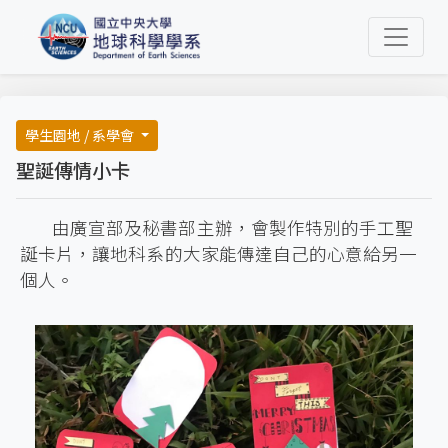
學生園地 / 系學會
聖誕傳情小卡
由廣宣部及秘書部主辦，會製作特別的手工聖
誕卡片，讓地科系的大家能傳達自己的心意給另一
個人。