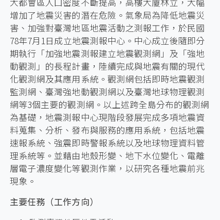
大都會區人囗密度不斷提高，高樓大廈林立，大幅
增加了地震災害的潛在危險。氣象局為降低地震災
害、加強對臺灣地區地震活動之測報工作，於民國
78年7月1日成立地震測報中心。中心成立後隨即分
期執行「加強地震測報建立地震觀測網」及「強地
動觀測」的長程計畫，陸續完成與地震有關的現代
化觀測網及其應用系統。觀測網包括即時地震觀測
監測網、臺灣強地動觀測網以及臺灣地球物理觀測
網等3個主要的觀測網。以上述跨全島分布的觀測網
為基礎，地震測報中心現階段發展完成多項地震資
料蒐集、分析、發布與服務的應用系統，包括地震
速報系統、強震即時警報系統以及地球物理資料管
理系統等。並藉由地殼形變、地下水位變化、電離
層電子濃度變化等觀測作業，以研究各種地震前兆
現象。
主要任務（工作方向）