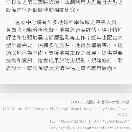
仁校區之第二實驗設施，規劃利用更先進且大型之
設備進行近斷層地動相關研究。
國震中心聘有許多地球科學領域之專業人員，
負責強地動分析模擬、地震危害度評估、場址特性
評估和各類地震或斷層監測等工作；近年也配合大
型計畫需要，招聘多位震源、地質及構造專才。透
過以地科為基礎，支援地震工程之發展，提供重要
技術和資訊，落實成果於防災規劃、規範修訂、耐
震設計、臨震預警及災情評估之實際應用層面。
(32001) 桃園市中壢區中大路300號
(32001) No. 300, Zhongda Rd., Zhongli District, Taoyuan City 32001, Taiwan
(R.O.C.)
TEL：+886-3-4227837 | FAX：+886-3-4222044
CopyRight © 2019 Department of Earth Sciences