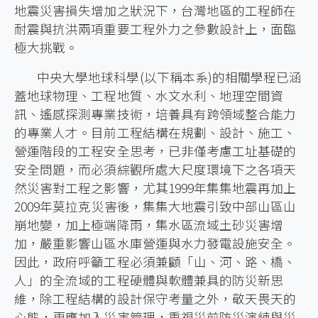
地震災害損失增加之狀況下，台灣地區的工程師在
耐震與抗洪兩項重要工程外力之參數設計上，面臨
極大挑戰。
中央大學地球科學(以下稱本系)的相關學程已涵
蓋地球物理、工程地質、水文水利、地理空間資
訊、遙感探測專業技術，培養具有跨領域整合能力
的專業人才。目前工程結構在規劃、設計、施工、
營運階段的工程安全思考，已非僅考慮工址基礎的
安全問題，而必須綜觀所處大尺度環境下之各項天
然災害對工程之影響，尤其1999年集集地震再加上
2009年莫拉克災害後，集集大地震引致中部山區山
崩地變，加上極端降雨，集水區流域土砂災害增
加，嚴重影響山區水庫營運與水力發電設施安全。
因此，政府呼籲工程必須兼顧「山、河、路、橋、
人」的全流域的工程硬體與軟體兼具的防災新思
維，除工程結構的設計保守考量之外，敬天畏天的
心態，更應加入災害管理，重視災前防災演練與災